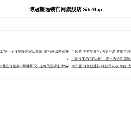
博冠望远镜官网旗舰店 SiteMap
 27岁于子洋空降国家队教练, 随马琳出差观摩
世预赛 克罗地亚VS法罗群岛 赛前全
主动投案的“谭队长”，牵出系统性腐败
有哪些奇葩事? 啊啊啊不知道每天要背多少锅!
大长腿 白色过膝袜 纯欲天花板 御姐 