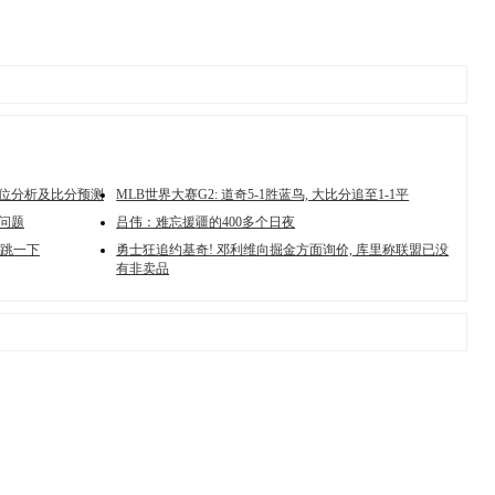
方位分析及比分预测
MLB世界大赛G2: 道奇5-1胜蓝鸟, 大比分追至1-1平
问题
吕伟：难忘援疆的400多个日夜
浅跳一下
勇士狂追约基奇! 邓利维向掘金方面询价, 库里称联盟已没
有非卖品