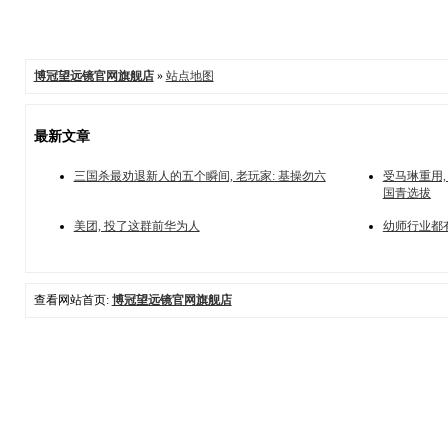
博冠望远镜官网旗舰店
»
站点地图
最新文章
三国杀最劝退新人的五个瞬间, 老玩家: 基操勿六
受马琳重用,
国青选拔
美团, 投了这群前华为人
幼师行业都
查看网站首页:
博冠望远镜官网旗舰店